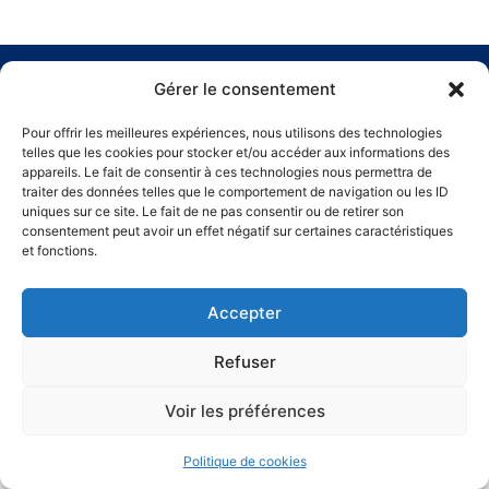
Association Normande de Chevaux de Course d’Obstacle
Gérer le consentement
CONTACT
MENTIONS LÉGALES
POLITIQUE DE COOKIES (UE)
Pour offrir les meilleures expériences, nous utilisons des technologies
telles que les cookies pour stocker et/ou accéder aux informations des
© National de l'Obstacle ANCCO | 2026
appareils. Le fait de consentir à ces technologies nous permettra de
traiter des données telles que le comportement de navigation ou les ID
uniques sur ce site. Le fait de ne pas consentir ou de retirer son
consentement peut avoir un effet négatif sur certaines caractéristiques
et fonctions.
Accepter
Refuser
Voir les préférences
Politique de cookies